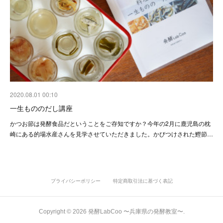
2020.08.01 00:10
一生もののだし講座
かつお節は発酵食品だということをご存知ですか？今年の2月に鹿児島の枕
崎にある的場水産さんを見学させていただきました。かびつけされた鰹節…
プライバシーポリシー
特定商取引法に基づく表記
Copyright ©
2026
発酵LabCoo 〜兵庫県の発酵教室〜
.