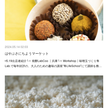
2024.05.14 02:03
はやぶさにちようマーケット
◽️5.19出店者紹介⁡└✧ 発酵LabCoo ┋兵庫└✧ Workshop┋味噌玉づくり⁡隼
Lab.で毎年好評の、大人のための趣味の講座”隼LifeSchool”にて講師を務…