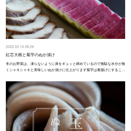
2022.02.10 06:29
紅芯大根と菊芋のぬか漬け
冬のお野菜は、凍らないように身をギュッと締めているので無駄な水分が無
くシャキシャキと美味しいぬか漬けに仕上がります菊芋は素揚げにするこ…