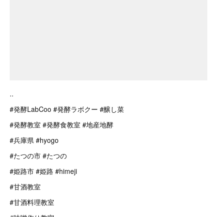
..
#発酵LabCoo #発酵ラボクー #醸し菜
#発酵教室 #発酵食教室 #地産地酵
#兵庫県 #hyogo
#たつの市 #たつの
#姫路市 #姫路 #himeji
#甘酒教室
#甘酒料理教室