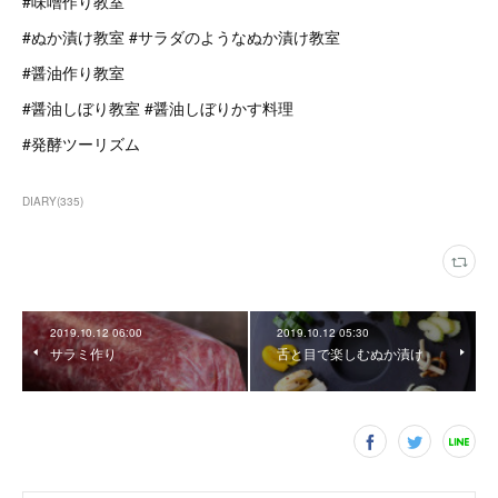
#味噌作り教室
#ぬか漬け教室 #サラダのようなぬか漬け教室
#醤油作り教室
#醤油しぼり教室 #醤油しぼりかす料理
#発酵ツーリズム
DIARY
(
335
)
2019.10.12 06:00
2019.10.12 05:30
サラミ作り
舌と目で楽しむぬか漬け