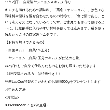
11/12(日) 自家製ヤンニョム＆キムチ作り
キムチを漬けるための調味料、「薬念（ヤンニョム）」は色々な
調味料や薬味を混ぜ合わせたものの総称で、「食は薬である」と
いう考えが元になっているそうです。ご家庭でも作って頂けるよ
うに、比較的手に入れやすい材料を使って仕込みます。糀を使う
旨みたっぷりの自家製キムチです。
【お持ち帰りできるもの】
・白菜キムチ（白菜1/4玉分）
・ヤンニョム（白菜1玉分のキムチが仕込める量）
※いずれもご自身で仕込んだものをお持ち帰りいただきます！
《4回受講される方には特典付き！》
発酵LabCoo特製のこだわりのお味噌500gをプレゼントします
お申込み方法
<お電話>
090-9982-5917（講師直通）