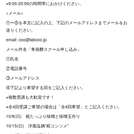
※9:00-20:00の時間帯におかけください。
<メール>
①〜⑤を本文に記入の上、下記のメールアドレスまでメールをお
送りください。
email: coo@labcoo.jp
メール件名「隼発酵スクール申し込み」
①氏名
②電話番号
③メールアドレス
④下記より希望する回をご記入ください。
※複数受講も大歓迎です！
※全4回受講ご希望の場合は「全4回希望」とご記入ください。
10/8(日) 糀たっぷり味噌と味噌玉作り
10/15(日) 洋風塩麹”糀コンソメ”