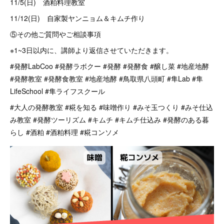
11/5(日) 酒粕料理教室
11/12(日) 自家製ヤンニョム＆キムチ作り
⑤その他ご質問やご相談事項
※1~3日以内に、講師より返信させていただきます。
#発酵LabCoo #発酵ラボクー #発酵 #発酵食 #醸し菜 #地産地酵
#発酵教室 #発酵食教室 #地産地酵 #鳥取県八頭町 #隼Lab #隼
LifeSchool #隼ライフスクール
#大人の発酵教室 #糀を知る #味噌作り #みそ玉つくり #みそ仕込
み教室 #発酵ツーリズム #キムチ #キムチ仕込み #発酵のある暮
らし #酒粕 #酒粕料理 #糀コンソメ