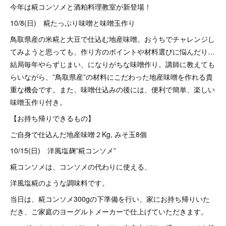
今年は糀コンソメと酒粕料理教室が新登場！
10/8(日) 糀たっぷり味噌と味噌玉作り
鳥取県産の米糀と大豆で仕込む地産味噌。おうちでチャレンジし
てみようと思っても、作り方のポイントや材料選びに悩んだり…
結局毎年やらずじまい、になりがちな味噌作り。講師に教えても
らいながら、”鳥取県産”の材料にこだわった地産味噌を作れる貴
重な機会です。また、味噌仕込みの後には、便利で簡単、楽しい
味噌玉作り付き。
【お持ち帰りできるもの】
ご自身で仕込んだ地産味噌２Kg, みそ玉8個
10/15(日) 洋風塩麹”糀コンソメ”
糀コンソメは、コンソメの代わりに使える、
洋風塩糀のような調味料です。
当日は、糀コンソメ300gの下準備を行い、家にお持ち帰りいた
だき、ご家庭のヨーグルトメーカーで仕上げていただきます。