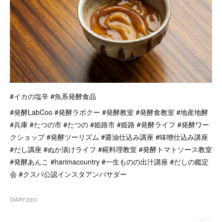
#イカの塩辛 #魚系発酵食品
#発酵LabCoo #発酵ラボクー #発酵教室 #発酵食教室 #地産地酵
#兵庫 #たつの市 #たつの #姫路市 #姫路 #発酵ライフ #発酵ワー
クショップ #発酵ツーリズム #醤油仕込み講座 #味噌仕込み講座
#だし講座 #ぬか漬けライフ #糀料理教室 #発酵トマトソース教室
#発酵あんこ #harimacountry #一生ものの出汁講座 #だしの鑑定
会 #クスパ公認インスタアンバサダー
DIARY
(
335
)