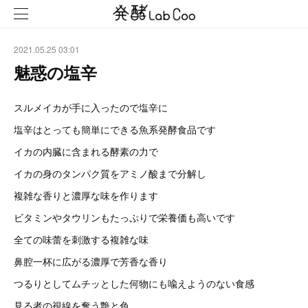
2021.05.25 03:01
魅惑の塩辛
スルメイカが手に入ったので塩辛に
塩辛はとっても簡単にできる魚系発酵食品です
イカの内臓に含まれる酵素の力で
イカの身のタンパク質をアミノ酸まで分解し
複雑な香りと濃厚な味を作ります
ビタミンやタウリンもたっぷりで栄養価も高いです
全ての味蕾を刺激する複雑な味
鼻腔一杯に広がる濃厚で芳香な香り
つるりとしてムチッとした何物にも喩えようのない食感
見る者の視線を奪う艶と色