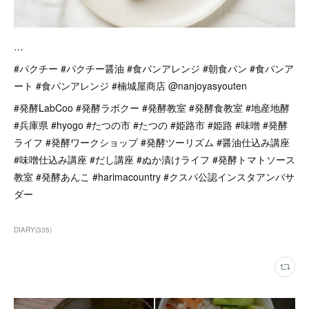
…
#パクチー #パクチー醤油 #食パンアレンジ #朝食パン #食パンア
ート #食パンアレンジ #楠城屋商店 @nanjoyasyouten
#発酵LabCoo #発酵ラボクー #発酵教室 #発酵食教室 #地産地酵
#兵庫県 #hyogo #たつの市 #たつの #姫路市 #姫路 #味噌 #発酵
ライフ #発酵ワークショップ #発酵ツーリズム #醤油仕込み講座
#味噌仕込み講座 #だし講座 #ぬか漬けライフ #発酵トマトソース
教室 #発酵あんこ #harimacountry #クスパ公認インスタアンバサ
ダー
DIARY
(
335
)