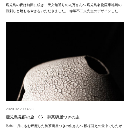
鹿児島の夜は前回に続き、天文館通りの丸万さんへ 鹿児島名物薩摩地鶏の
鶏刺しと焼ももやきをいただきました。 赤塚不二夫先生のデザインした…
2020.02.20 14:23
鹿児島発酵の旅 06 御茶碗屋つきの虫
昨年11月にもお邪魔した御茶碗屋つきの虫さんへ 模様替えの最中でしたが