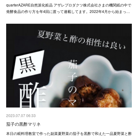
quarterAZARE自然派化粧品 アザレプロダクツ株式会社さまの機関紙の中で
発酵食品の作り方を年4回に渡って連載してます。2022年4月から始まっ…
2023.07.07 06:33
茄子の黒酢マリネ
本日の糀料理教室で作った副菜夏野菜の茄子を黒酢で和えた一品夏野菜と酢