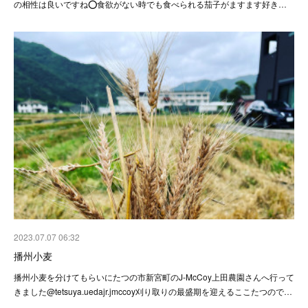
の相性は良いですね⭕️食欲がない時でも食べられる茄子がますます好き…
2023.07.07 06:32
播州小麦
播州小麦を分けてもらいにたつの市新宮町のJ-McCoy上田農園さんへ行って
きました@tetsuya.uedajr.jmccoy刈り取りの最盛期を迎えるここたつので…