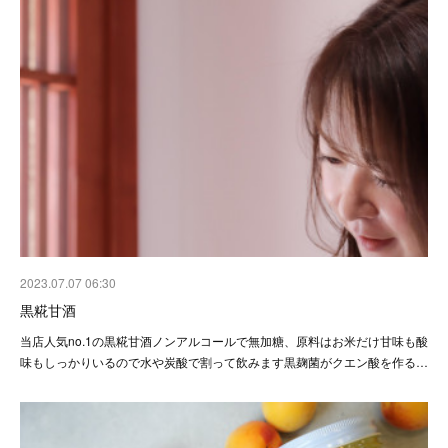
2023.07.07 06:30
黒糀甘酒
当店人気no.1の黒糀甘酒ノンアルコールで無加糖、原料はお米だけ甘味も酸
味もしっかりいるので水や炭酸で割って飲みます黒麹菌がクエン酸を作る…