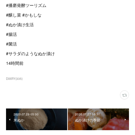
#播磨発酵ツーリズム
#醸し菜 #かもしな
#ぬか漬け生活
#腸活
#菌活
#サラダのようなぬか漬け
14時間前
DIARY
(
335
)
2020.07.29 05:00
2020.07.27 10:30
米ぬか
ぬか漬けの季節