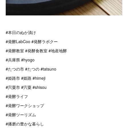
#本日のぬか漬け
#発酵LabCoo #発酵ラボクー
#発酵教室 #発酵食教室 #地産地酵
#兵庫県 #hyogo
#たつの市 #たつの #tatsuno
#姫路市 #姫路 #himeji
#宍粟市 #宍粟 #shisou
#発酵ライフ
#発酵ワークショップ
#発酵ツーリズム
#播磨の豊かな暮らし