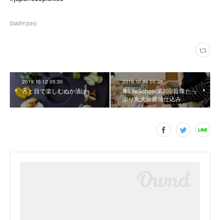
DIARY
(
335
)
2019.10.12 05:30
2019.10.06 05:25
舌と目で楽しむぬか漬け
隼LifeSchool第3回/旨味たっ
ぷり丸大豆醤油仕込み