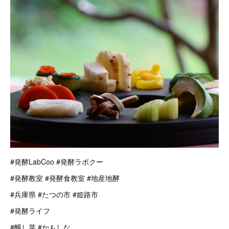
#発酵LabCoo #発酵ラボクー
#発酵教室 #発酵食教室 #地産地酵
#兵庫県 #たつの市 #姫路市
#発酵ライフ
#醸し菜 #かもしな