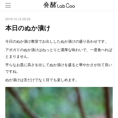
2019.10.12 05:23
本日のぬか漬け
今日のぬか漬け教室でお出ししたぬか漬けの盛り合わせです。
アボガドのぬか漬けはねっとりと濃厚な味わいで、一度食べれば
とまりません。
平らなお皿に高さを出してぬか漬けを盛ると華やかさが出て良い
ですね。
ぬか漬けは舌だけでなく目でも楽しめます。