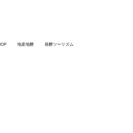
HOP
地産地酵
発酵ツーリズム