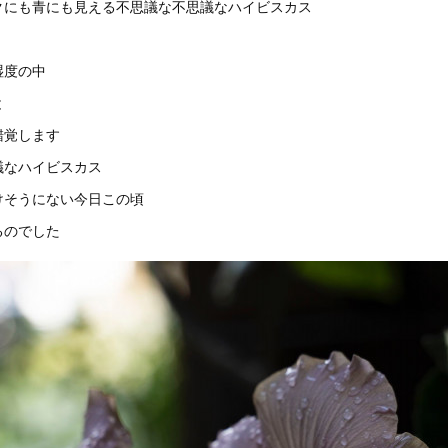
ンクにも青にも見える不思議な不思議なハイビスカス
湿度の中
と
錯覚します
なハイビスカス
行けそうにない今日この頃
のでした