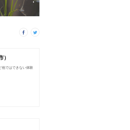
市）
ど他ではできない体験