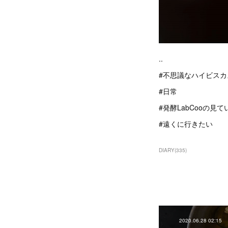
..
#不思議なハイビスカ
#日常
#発酵LabCooの見
#遠くに行きたい
DIARY
(
335
)
2020.06.28 02:15