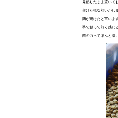
発熱したまま置いて
焦げた様な匂いがし
麹が焼けたと言いま
手で触って熱く感じ
菌の力ってほんと凄