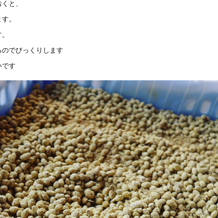
おくと、
ます。
す。
るのでびっくりします
いです