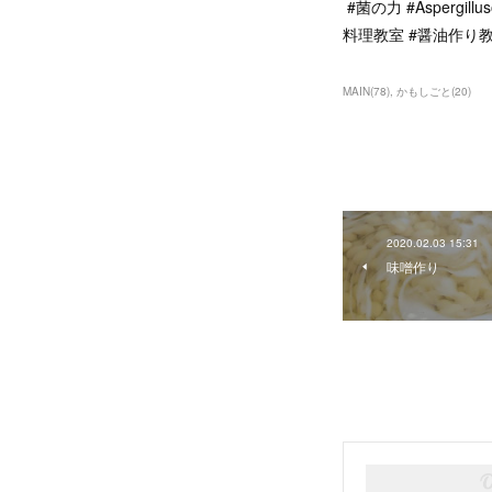
#菌の力 #Aspergill
料理教室 #醤油作り教室 #
MAIN
(
78
)
かもしごと
(
20
)
2020.02.03 15:31
味噌作り