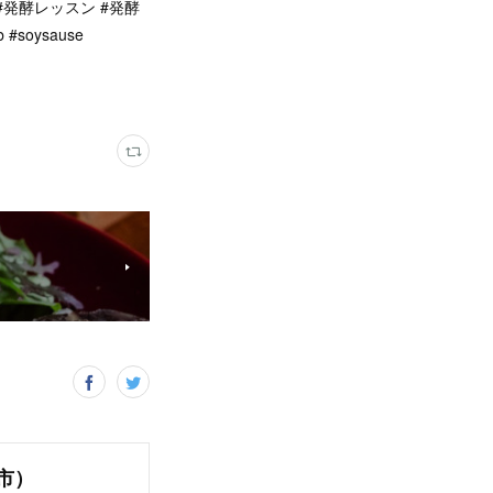
酵教室 #発酵レッスン #発酵
soysause
市）