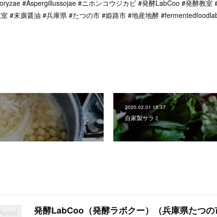
usoryzae #Aspergillussojae #ニホンコウジカビ #発酵LabCoo #発
末廣醤油 #兵庫県 #たつの市 #姫路市 #地産地酵 #fermentedfoodlab #
2020.02.01 15:37
自家製サラミ
発酵LabCoo（発酵ラボクー）（兵庫県たつの