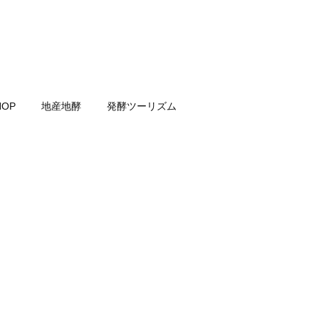
HOP
地産地酵
発酵ツーリズム