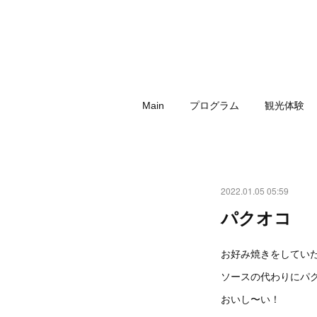
Main
プログラム
観光体験
2022.01.05 05:59
パクオコ
お好み焼きをしてい
ソースの代わりにパ
おいし〜い！