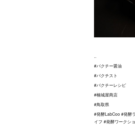
..
#パクチー醤油
#パクチスト
#パクチーレシピ
#楠城屋商店
#鳥取県
#発酵LabCoo #発
イフ #発酵ワークショ