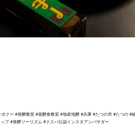
酵ラボクー #発酵教室 #発酵食教室 #地産地酵 #兵庫 #たつの市 #たつの #
ップ #発酵ツーリズム #クスパ公認インスタアンバサダー