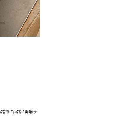
姫路市 #姫路 #発酵ラ