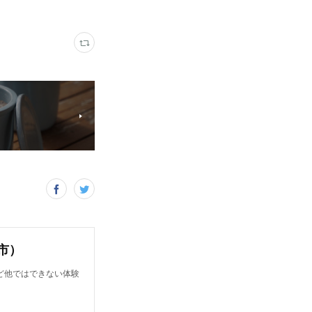
市）
ど他ではできない体験