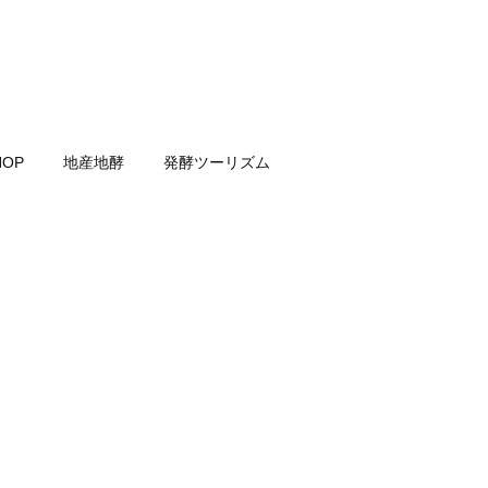
HOP
地産地酵
発酵ツーリズム