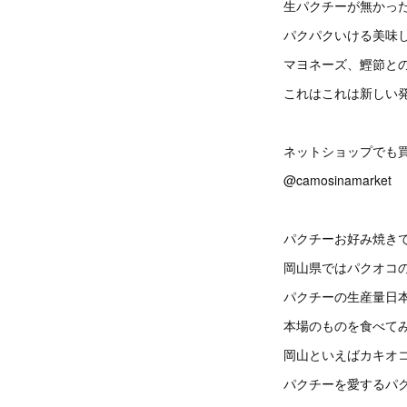
生パクチーが無かっ
パクパクいける美味
マヨネーズ、鰹節と
これはこれは新しい
ネットショップでも
@camosinamarket
パクチーお好み焼き
岡山県ではパクオコ
パクチーの生産量日
本場のものを食べて
岡山といえばカキオ
パクチーを愛するパ