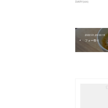
DIARY
(
335
)
2022.01.29 03:15
フォー祭り