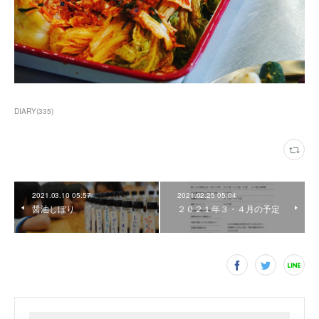
DIARY
(
335
)
2021.03.10 05:57
2021.02.25 05:04
醤油しぼり
２０２１年３・４月の予定