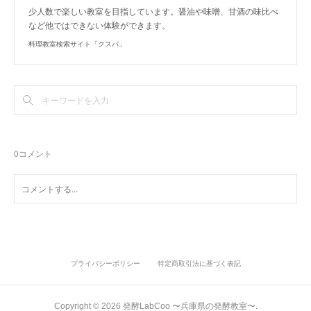
少人数で楽しい教室を目指しています。醤油や味噌、甘酒の味比べ
など他ではできない体験ができます。
料理教室検索サイト「クスパ」
0
コメント
プライバシーポリシー
特定商取引法に基づく表記
Copyright ©
2026
発酵LabCoo 〜兵庫県の発酵教室〜
.