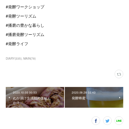
#発酵ワークショップ
#発酵ツーリズム
#播磨の豊かな暮らし
#播磨発酵ツーリズム
#発酵ライフ
DIARY
(
335
)
MAIN
(
78
)
2020.10.05 00:53
2020.09.28 03:43
ぬか漬け生活始めません
発酵蜂蜜
か？