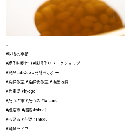
..
#味噌の季節
#親子味噌作り#味噌作りワークショップ
#発酵LabCoo #発酵ラボクー
#発酵教室 #発酵食教室 #地産地酵
#兵庫県 #hyogo
#たつの市 #たつの #tatsuno
#姫路市 #姫路 #himeji
#宍粟市 #宍粟 #shisou
#発酵ライフ