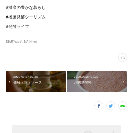
#播磨の豊かな暮らし
#播磨発酵ツーリズム
#発酵ライフ
DIARY
(
335
)
MAIN
(
78
)
2020.09.27 03:35
2020.09.21 01:30
発酵トマトソース
お味噌開帳