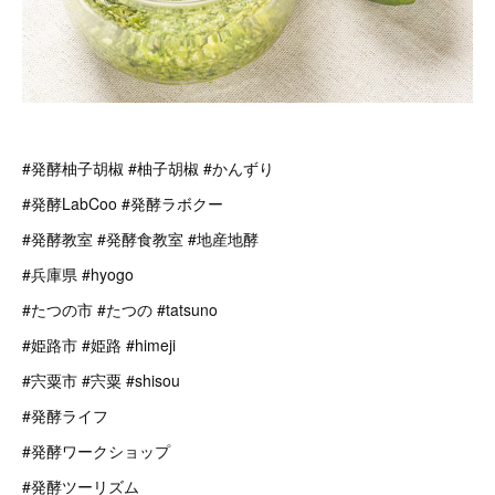
#発酵柚子胡椒 #柚子胡椒 #かんずり
#発酵LabCoo #発酵ラボクー
#発酵教室 #発酵食教室 #地産地酵
#兵庫県 #hyogo
#たつの市 #たつの #tatsuno
#姫路市 #姫路 #himeji
#宍粟市 #宍粟 #shisou
#発酵ライフ
#発酵ワークショップ
#発酵ツーリズム