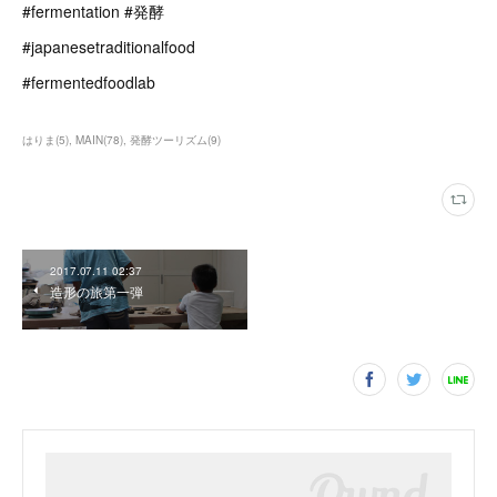
#fermentation #発酵
#japanesetraditionalfood
#fermentedfoodlab
はりま
(
5
)
MAIN
(
78
)
発酵ツーリズム
(
9
)
2017.07.11 02:37
造形の旅第一弾