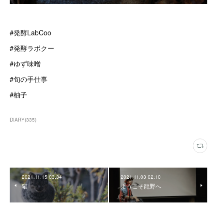
#発酵LabCoo
#発酵ラボクー
#ゆず味噌
#旬の手仕事
#柚子
DIARY
(
335
)
2021.11.15 03:34
2021.11.03 02:10
猫
ようこそ龍野へ