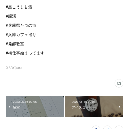
#黒こうじ甘酒
#腸活
#兵庫県たつの市
#兵庫カフェ巡り
#発酵教室
#梅仕事始まってます
DIARY
(
335
)
2023.06.16 02:05
2023.06.16 02:01
糀室
アイスコーヒー