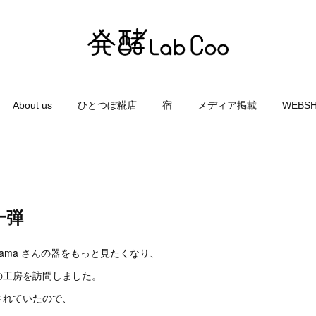
About us
ひとつぼ糀店
宿
メディア掲載
WEBS
一弾
codama さんの器をもっと見たくなり、
の工房を訪問しました。
されていたので、