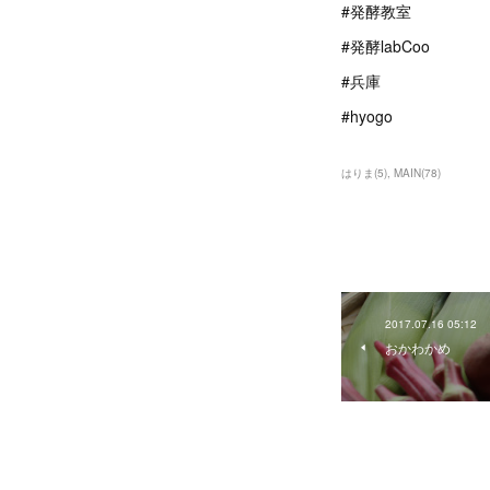
#発酵教室
#発酵labCoo
#兵庫
#hyogo
はりま
(
5
)
MAIN
(
78
)
2017.07.16 05:12
おかわかめ