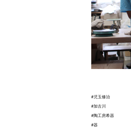
#児玉修治
#加古川
#陶工房希器
#器