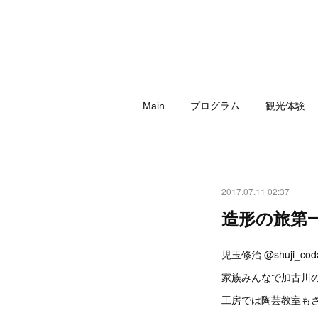
Main
プログラム
観光体験
2017.07.11 02:37
造形の旅第
児玉修治 @shuji_
家族みんなで加古川
工房では陶芸教室も