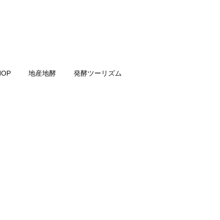
HOP
地産地酵
発酵ツーリズム